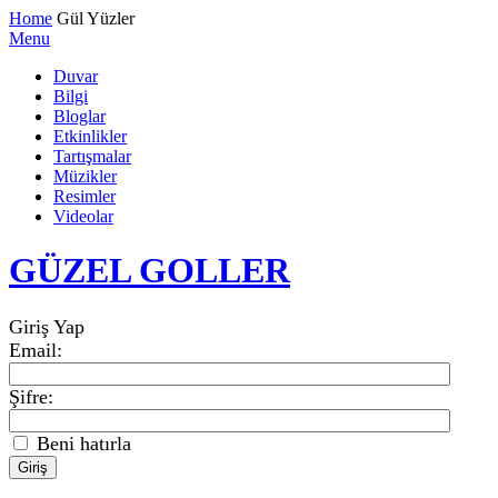
Home
Gül Yüzler
Menu
Duvar
Bilgi
Bloglar
Etkinlikler
Tartışmalar
Müzikler
Resimler
Videolar
GÜZEL GOLLER
Giriş Yap
Email
:
Şifre:
Beni hatırla